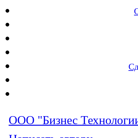
Настройка внутреннего оборудования
Настройка работоспособности переферийного оборудования
Обслуживание компьютеров
Обслуживание серверов
Оптимизация веб сайтов
Разовые услуги
Сд
Ремонт
Ремонт оргтехники
Создание веб (WEB) сайтов
упвап
Юридические услуги
ООО "Бизнес Технологи