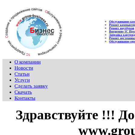
Обслуживание ко
Ремонт компьюте
Ремонт ноутбуков
Внедрение 1С Пре
Заправка картрид
Ремонт оргтехник
Обслуживание сер
О компании
Новости
Статьи
Услуги
Сделать заявку
Скачать
Контакты
Здравствуйте !!! Д
www.grou