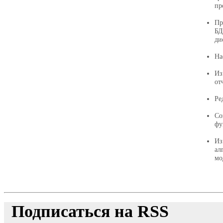
пр
Пр
БД
ди
На
Из
от
Ре
Со
фу
Из
ал
мо
Подписаться на RSS