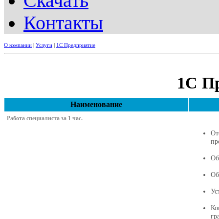
Скачать
Контакты
О компании
|
Услуги
|
1С Предприятие
1С П
Наименование
Работа специалиста за 1 час.
От
пр
Об
Об
Ус
Ко
гр