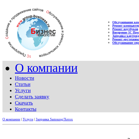
Обслуживание ко
Ремонт компьюте
Ремонт ноутбуков
Внедрение 1С Пре
Заправка картрид
Ремонт оргтехник
Обслуживание сер
О компании
Новости
Статьи
Услуги
Сделать заявку
Скачать
Контакты
О компании
|
Услуги
|
Заправка Samsung/Xerox