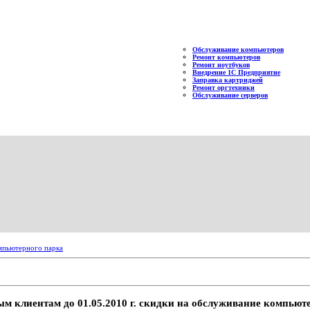
Обслуживание компьютеров
Ремонт компьютеров
Ремонт ноутбуков
Внедрение 1С Предприятие
Заправка картриджей
Ремонт оргтехники
Обслуживание серверов
омпьютерного парка
ым клиентам до 01.05.2010 г. скидки на обслуживание компьют