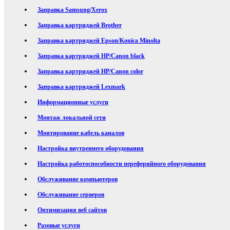
Заправка Samsung/Xerox
Заправка картриджей Brother
Заправка картриджей Epson/Konica Minolta
Заправка картриджей HP/Canon black
Заправка картриджей HP/Canon color
Заправка картриджей Lexmark
Информационные услуги
Монтаж локальной сети
Монтирование кабель каналов
Настройка внутреннего оборудования
Настройка работоспособности переферийного оборудования
Обслуживание компьютеров
Обслуживание серверов
Оптимизация веб сайтов
Разовые услуги