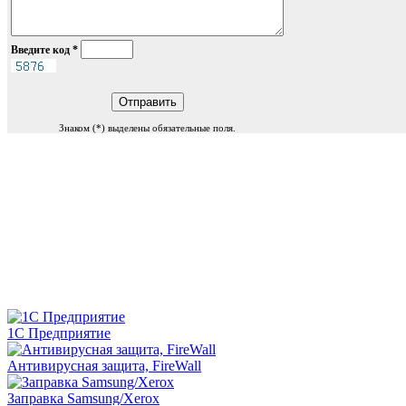
Введите код
*
Знаком (
*
) выделены обязательные поля.
1С Предприятие
Антивирусная защита, FireWall
Заправка Samsung/Xerox