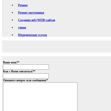
Ремонт
Ремонт оргтехники
Создание веб (WEB) сайтов
упвап
Юридические услуги
Ваше имя?
*
Как с Вами связаться?
*
Опишите вопрос или сообщение
*